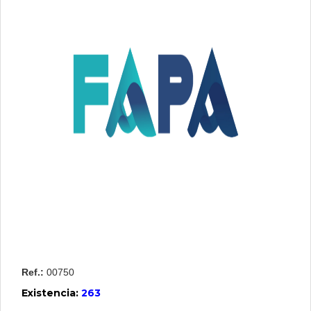
Contactenos
Iniciar
Sesion
Crear
Usuario
Ref.:
00750
Existencia:
263