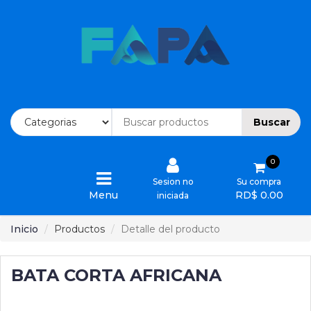
Inicio
Ofertas
Buscar
Categorias
0
Ordenes
Sesion no
Su compra
Menu
RD$ 0.00
iniciada
Devoluciones
Inicio
Productos
Detalle del producto
Cotizaciones
BATA CORTA AFRICANA
Quienes
Somos