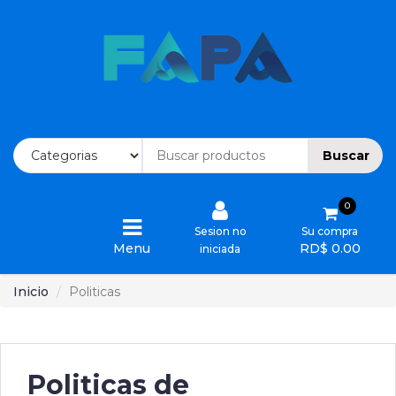
Inicio
Ofertas
Buscar
Categorias
0
Ordenes
Sesion no
Su compra
Menu
RD$ 0.00
iniciada
Devoluciones
Inicio
Politicas
Cotizaciones
Quienes
Somos
Politicas de