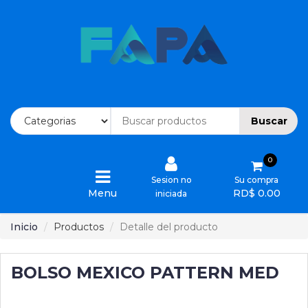
Inicio
Ofertas
Buscar
Categorias
0
Ordenes
Sesion no
Su compra
Menu
RD$ 0.00
iniciada
Devoluciones
Inicio
Productos
Detalle del producto
Cotizaciones
BOLSO MEXICO PATTERN MED
Quienes
Somos