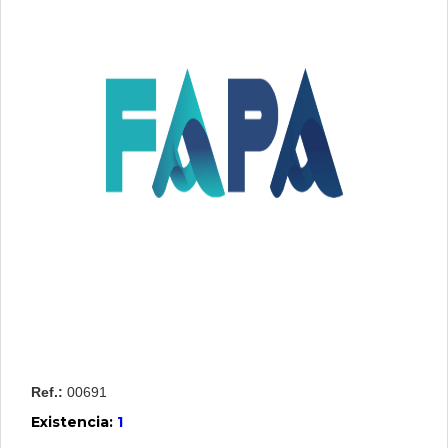
Contactenos
Iniciar
Sesion
Crear
Usuario
Ref.:
00691
Existencia:
1