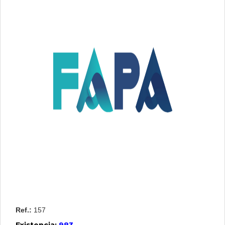
Contactenos
Iniciar
Sesion
Crear
Usuario
Ref.:
157