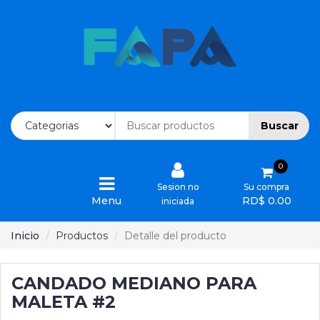
Inicio
Ofertas
Buscar
Categorias
0
Ordenes
Sesion no
Su compra
Menu
RD$ 0.00
iniciada
Devoluciones
Inicio
Productos
Detalle del producto
Cotizaciones
CANDADO MEDIANO PARA
Quienes
Somos
MALETA #2