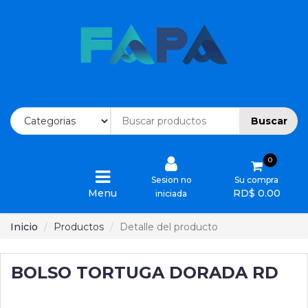
Inicio
Ofertas
Buscar
Categorias
0
Ordenes
Sesion no
Su compra
Menu
RD$ 0.00
iniciada
Devoluciones
Inicio
Productos
Detalle del producto
Cotizaciones
BOLSO TORTUGA DORADA RD
Quienes
Somos