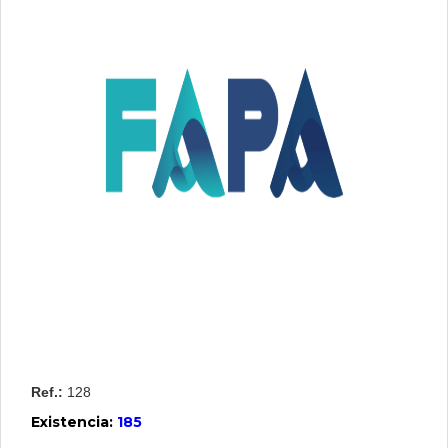
Contactenos
Iniciar
Sesion
Crear
Usuario
Ref.:
128
Existencia:
185